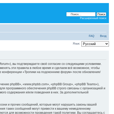
Расширенный поиск
FAQ
Вход
Язык:
/forum»), вы подтверждаете своё согласие со следующими условиями.
зменять эти правила в любое время и сделаем всё возможное, чтобы
ние конференции «Тропики на подоконнике форум» после обновления/
чение phpBB», «www.phpbb.com», «phpBB Group», «phpBB Teams»),
для программного обеспечения phpBB строго связаны с организацией и
мого содержания и/или поведения в них. За дополнительной
озни и прочих сообщений, которые могут нарушить законы вашей
ения таких сообщений могут привести к вашему немедленному
няются для возможности проведения такой политики. Вы соглашаетесь с