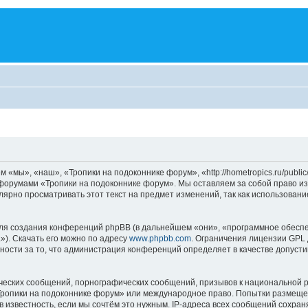
мы», «наш», «Тропики на подоконнике форум», «http://hometropics.ru/public
ь форумами «Тропики на подоконнике форум». Мы оставляем за собой право и
улярно просматривать этот текст на предмет изменений, так как использова
я создания конференций phpBB (в дальнейшем «они», «программное обеспе
»). Скачать его можно по адресу
www.phpbb.com
. Ограничения лицензии GPL 
ности за то, что администрация конференций определяет в качестве допусти
ческих сообщений, порнографических сообщений, призывов к национальной р
«Тропики на подоконнике форум» или международное право. Попытки размещ
 известность, если мы сочтём это нужным. IP-адреса всех сообщений сохра