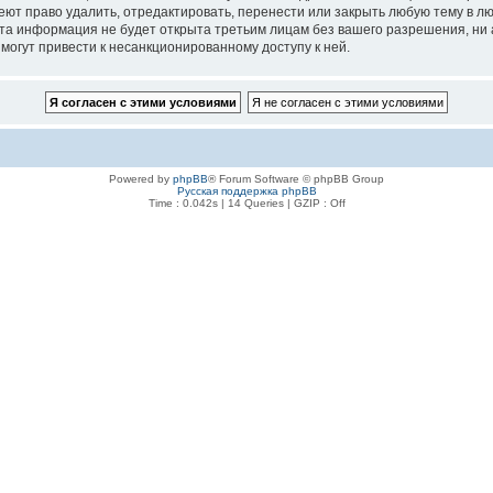
т право удалить, отредактировать, перенести или закрыть любую тему в люб
эта информация не будет открыта третьим лицам без вашего разрешения, н
могут привести к несанкционированному доступу к ней.
Powered by
phpBB
® Forum Software © phpBB Group
Русская поддержка phpBB
Time : 0.042s | 14 Queries | GZIP : Off