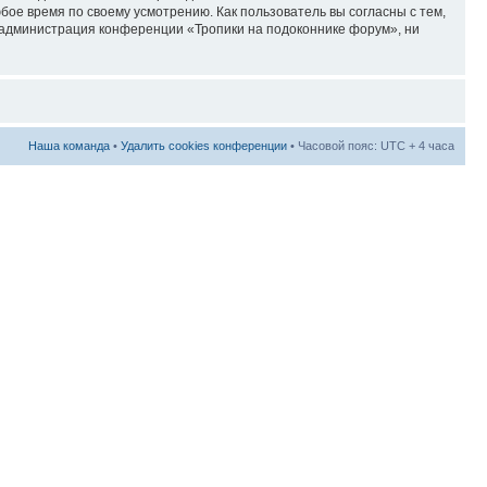
ое время по своему усмотрению. Как пользователь вы согласны с тем,
и администрация конференции «Тропики на подоконнике форум», ни
Наша команда
•
Удалить cookies конференции
• Часовой пояс: UTC + 4 часа