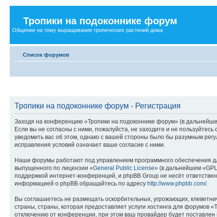
Тропики на подоконнике форум
Общение на тему выращивания тропических растений дома
Список форумов
Тропики на подоконнике форум - Регистрация
Заходя на конференцию «Тропики на подоконнике форум» (в дальнейшем «
Если вы не согласны с ними, пожалуйста, не заходите и не пользуйтес
уведомить вас об этом, однако с вашей стороны было бы разумным рег
исправления условий означает ваше согласие с ними.
Наши форумы работают под управлением программного обеспечения дл
выпущенного по лицензии «
General Public License
» (в дальнейшем «GPL
поддержкой интернет-конференций, и phpBB Group не несёт ответствен
информацией о phpBB обращайтесь по адресу
http://www.phpbb.com/
.
Вы соглашаетесь не размещать оскорбительных, угрожающих, клеветни
страны, страны, которая предоставляет услуги хостинга для форумов 
отключению от конференции, при этом ваш провайдер будет поставлен в