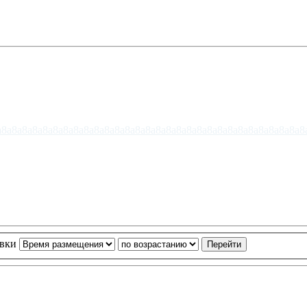
a8
a8
a8
a8
a8
a8
a8
a8
a8
a8
a8
a8
a8
a8
a8
a8
a8
a8
a8
a8
a8
a8
a8
a8
a8
a8
a8
a8
a8
a8
овки