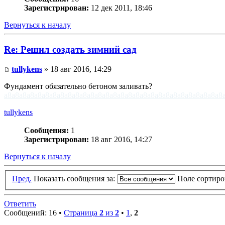
Зарегистрирован:
12 дек 2011, 18:46
Вернуться к началу
Re: Решил создать зимний сад
tullykens
» 18 авг 2016, 14:29
Фундамент обязательно бетоном заливать?
a8
a8
a8
a8
a8
a8
a8
a8
a8
a8
a8
a8
a8
a8
a8
a8
a8
a8
a8
a8
a8
a8
a8
a8
a8
a8
a8
a8
a8
tullykens
Сообщения:
1
Зарегистрирован:
18 авг 2016, 14:27
Вернуться к началу
Пред.
Показать сообщения за:
Поле сортир
Ответить
Сообщений: 16 •
Страница
2
из
2
•
1
,
2